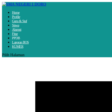
Home
Profile
Guru & Staf
Siswa
Alumni
Fitur
PPDB
Laporan BOS
KUMER
Pilih Halaman