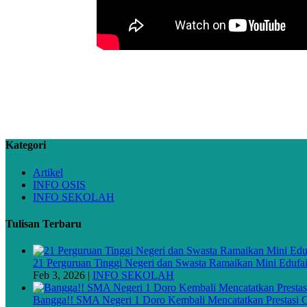
Kategori
Artikel
INFO OSIS
INFO SEKOLAH
Tulisan Terbaru
21 Perguruan Tinggi Negeri dan Swasta Ramaikan Mini Edufa
Feb 3, 2026
|
INFO SEKOLAH
Bangga!! SMA Negeri 1 Doro Kembali Mencatatkan Prestasi G