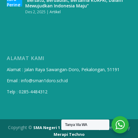
“Bersatu, Berdaulat, Bersama KORPRI, Dalam
Mewujudkan Indonesia Maju”
Des 2, 2025
|
Artikel
ALAMAT KAMI
Alamat : Jalan Raya Sawangan-Doro, Pekalongan, 51191
Email : info@sman1doro.sch.id
Telp : 0285-4484312
Tanya Via WA
Copyright ©
| Developed By
SMA Negeri 1 Doro Pekalongan
Merapi Techno